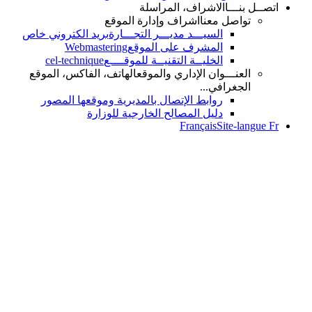
نـــا
الاشراف، المراسلة
واصل معنا
اشراف وإدارة الموقع
السيـــد مديـــر التجـــارة
بريد الكتروني خاص
المشرف على الموقع
Webmastering
الخليــة التقنيــة للموقــــع
cel-technique
عنـــوان الإداري والموقع
الهاتف، الفاكس، الموقع
جغرافي...
روابط الإتصال بالمديرية وموقعها المصور
دليل المصالح الخارجية للوزارة
Français
Site-l