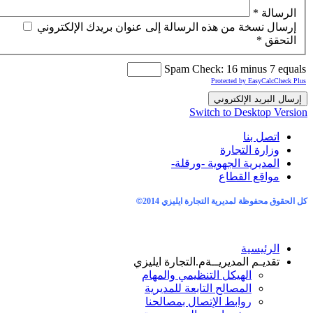
 من هذه الرسالة إلى عنوان بريدك الإلكتروني
Spam Check: 16 m
Protected b
إلكتروني
Switch to De
تجارة
 الجهوية -ورقلة-
لقطاع
ديرية التجارة ايليزي 2014
©
ة
لمديريــة
م.التجارة ايليزي
هيكل التنظيمي والمهام
مصالح التابعة للمديرية
ابط الإتصال بمصالحنا