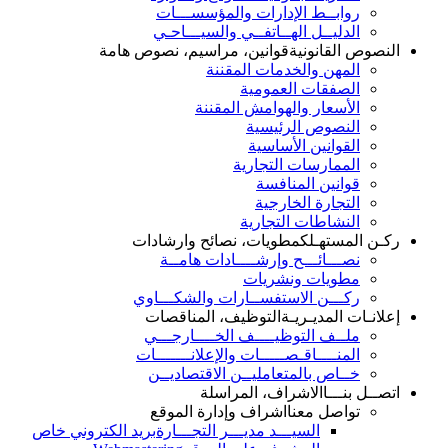
روابــط الإدارات والمؤسســـات
الدليــل الهــاتفــي والسيـــاحـي
النصوص القانونية
قوانين، مراسيم، نصوص هامة
المهن والخدمات المقننة
الصفقات العمومية
الأسعار والهوامش المقننة
النصوص الرئيسية
القوانين الأساسية
الممارسات التجارية
قوانين المنافسة
التجارة الخارجية
النشاطات التجارية
ركـن المستهـلك
مطويات، نصائح وارشادات
نصـــائـــح وإرشــــادات هامــة
مطويات ونشريات
ركـــن الاستفســارات والشكـــاوي
إعلانـات المديـريـة
التوظيف، المناقصات
ملــف التوظيــــف الخــــارجـــي
المنــــاقـصـــــات والإعلانـــــــات
خــاص بالمتعامليــن الاقتصاديــن
اتصــل بنـــا
الاشراف، المراسلة
تواصل معنا
اشراف وإدارة الموقع
السيـــد مديـــر التجـــارة
بريد الكتروني خاص