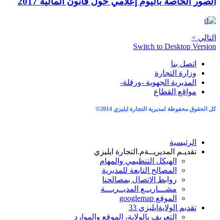
الصور الخاصة باليوم إعلامي حول قانون المالية 2017
التالي >
Switch to Desktop Version
اتصل بنا
وزارة التجارة
المديرية الجهوية -ورقلة-
مواقع القطاع
كل الحقوق محفوظة لمديرية التجارة ايليزي 2014
©
الرئيسية
تقديـم المديريــة
م.التجارة ايليزي
الهيكل التنظيمي والمهام
المصالح التابعة للمديرية
روابط الإتصال بمصالحنا
مشـــاريــع المديــريـــة
الموقع googlemap
تقديم الولاية
ايليزي 33
التعريف بالولاية، الموقع والموارد