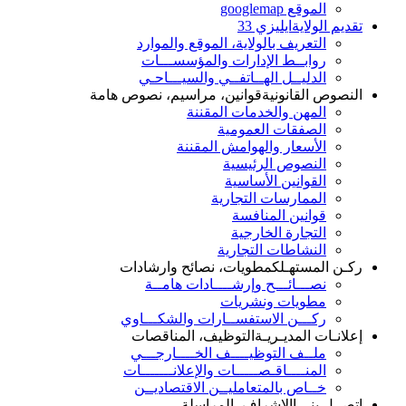
الموقع googlemap
تقديم الولاية
ايليزي 33
التعريف بالولاية، الموقع والموارد
روابــط الإدارات والمؤسســـات
الدليــل الهــاتفــي والسيـــاحـي
النصوص القانونية
قوانين، مراسيم، نصوص هامة
المهن والخدمات المقننة
الصفقات العمومية
الأسعار والهوامش المقننة
النصوص الرئيسية
القوانين الأساسية
الممارسات التجارية
قوانين المنافسة
التجارة الخارجية
النشاطات التجارية
ركـن المستهـلك
مطويات، نصائح وارشادات
نصـــائـــح وإرشــــادات هامــة
مطويات ونشريات
ركـــن الاستفســارات والشكـــاوي
إعلانـات المديـريـة
التوظيف، المناقصات
ملــف التوظيــــف الخــــارجـــي
المنــــاقـصـــــات والإعلانـــــــات
خــاص بالمتعامليــن الاقتصاديــن
اتصــل بنـــا
الاشراف، المراسلة