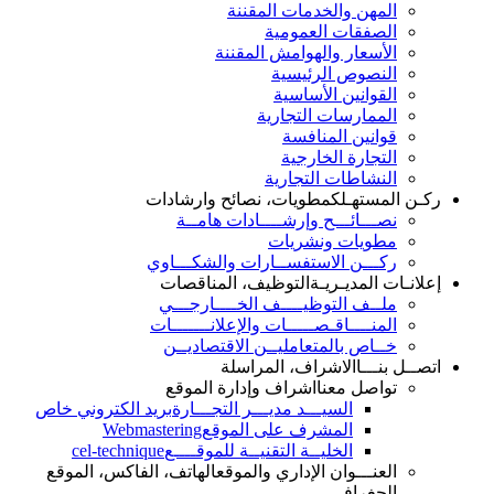
المهن والخدمات المقننة
الصفقات العمومية
الأسعار والهوامش المقننة
النصوص الرئيسية
القوانين الأساسية
الممارسات التجارية
قوانين المنافسة
التجارة الخارجية
النشاطات التجارية
ركـن المستهـلك
مطويات، نصائح وارشادات
نصـــائـــح وإرشــــادات هامــة
مطويات ونشريات
ركـــن الاستفســارات والشكـــاوي
إعلانـات المديـريـة
التوظيف، المناقصات
ملــف التوظيــــف الخــــارجـــي
المنــــاقـصـــــات والإعلانـــــــات
خــاص بالمتعامليــن الاقتصاديــن
اتصــل بنـــا
الاشراف، المراسلة
تواصل معنا
اشراف وإدارة الموقع
السيـــد مديـــر التجـــارة
بريد الكتروني خاص
المشرف على الموقع
Webmastering
الخليــة التقنيــة للموقــــع
cel-technique
العنـــوان الإداري والموقع
الهاتف، الفاكس، الموقع
الجغرافي...