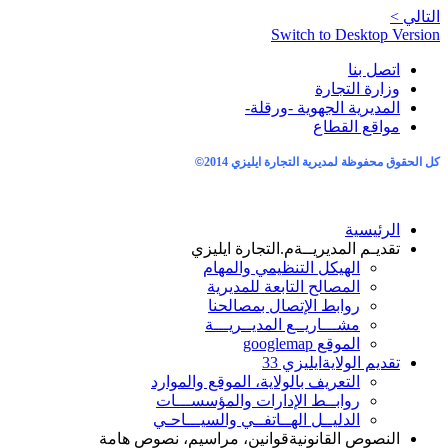
التالي >
Switch to Desktop Version
اتصل بنا
وزارة التجارة
المديرية الجهوية -ورقلة-
مواقع القطاع
كل الحقوق محفوظة لمديرية التجارة ايليزي 2014
©
الرئيسية
تقديـم المديريــة
م.التجارة ايليزي
الهيكل التنظيمي والمهام
المصالح التابعة للمديرية
روابط الإتصال بمصالحنا
مشـــاريــع المديــريـــة
الموقع googlemap
تقديم الولاية
ايليزي 33
التعريف بالولاية، الموقع والموارد
روابــط الإدارات والمؤسســـات
الدليــل الهــاتفــي والسيـــاحـي
النصوص القانونية
قوانين، مراسيم، نصوص هامة