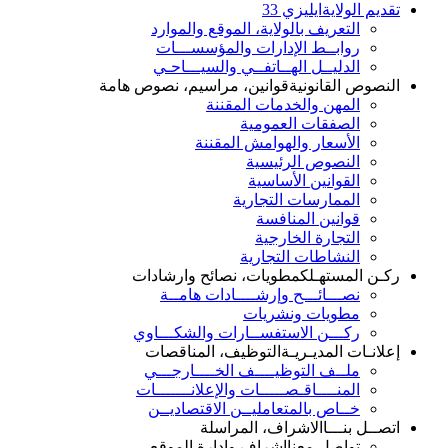
تقديم الولاية
ايليزي 33
التعريف بالولاية، الموقع والموارد
روابــط الإدارات والمؤسســـات
الدليــل الهــاتفــي والسيـــاحـي
النصوص القانونية
قوانين، مراسيم، نصوص هامة
المهن والخدمات المقننة
الصفقات العمومية
الأسعار والهوامش المقننة
النصوص الرئيسية
القوانين الأساسية
الممارسات التجارية
قوانين المنافسة
التجارة الخارجية
النشاطات التجارية
ركـن المستهـلك
مطويات، نصائح وارشادات
نصـــائـــح وإرشــــادات هامــة
مطويات ونشريات
ركـــن الاستفســارات والشكـــاوي
إعلانـات المديـريـة
التوظيف، المناقصات
ملــف التوظيــــف الخــــارجـــي
المنــــاقـصـــــات والإعلانـــــــات
خــاص بالمتعامليــن الاقتصاديــن
اتصــل بنـــا
الاشراف، المراسلة
تواصل معنا
اشراف وإدارة الموقع