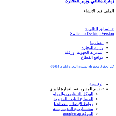
زيارة معالي وزير التجارة
الملف قيد الإنشاء
< السابق
التالي >
Switch to Desktop Version
اتصل بنا
وزارة التجارة
المديرية الجهوية -ورقلة-
مواقع القطاع
كل الحقوق محفوظة لمديرية التجارة ايليزي 2014
©
الرئيسية
تقديـم المديريــة
م.التجارة ايليزي
الهيكل التنظيمي والمهام
المصالح التابعة للمديرية
روابط الإتصال بمصالحنا
مشـــاريــع المديــريـــة
الموقع googlemap