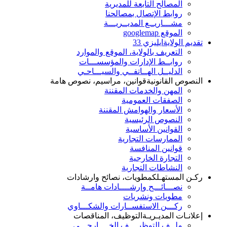
المصالح التابعة للمديرية
روابط الإتصال بمصالحنا
مشـــاريــع المديــريـــة
الموقع googlemap
تقديم الولاية
ايليزي 33
التعريف بالولاية، الموقع والموارد
روابــط الإدارات والمؤسســـات
الدليــل الهــاتفــي والسيـــاحـي
النصوص القانونية
قوانين، مراسيم، نصوص هامة
المهن والخدمات المقننة
الصفقات العمومية
الأسعار والهوامش المقننة
النصوص الرئيسية
القوانين الأساسية
الممارسات التجارية
قوانين المنافسة
التجارة الخارجية
النشاطات التجارية
ركـن المستهـلك
مطويات، نصائح وارشادات
نصـــائـــح وإرشــــادات هامــة
مطويات ونشريات
ركـــن الاستفســارات والشكـــاوي
إعلانـات المديـريـة
التوظيف، المناقصات
ملــف التوظيــــف الخــــارجـــي